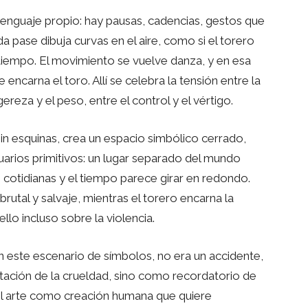
lenguaje propio: hay pausas, cadencias, gestos que
da pase dibuja curvas en el aire, como si el torero
el tiempo. El movimiento se vuelve danza, y en esa
ncarna el toro. Allí se celebra la tensión entre la
igereza y el peso, entre el control y el vértigo.
sin esquinas, crea un espacio simbólico cerrado,
uarios primitivos: un lugar separado del mundo
 cotidianas y el tiempo parece girar en redondo.
 brutal y salvaje, mientras el torero encarna la
lo incluso sobre la violencia.
n este escenario de símbolos, no era un accidente,
ltación de la crueldad, sino como recordatorio de
l arte como creación humana que quiere