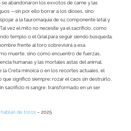
se abandonaron los exvotos de carne y las
uos —sin por ello borrar a los dioses, sino
pojar a la tauromaquia de su componente letal y
al vez el mito no necesite ya el sacrificio, como
endo templo o el Grial para seguir siendo búsqueda.
hombre frente al toro sobrevivirá a esa
como muerte, sino como encuentro de fuerzas,
igencia humanas y las mortales astas del animal.
 la Creta minoica o en los recortes actuales, el
que significó siempre: rozar el caos sin destruirlo,
in sacrificio ni sangre, transformado en un ser
s hablan de toros
– 2025