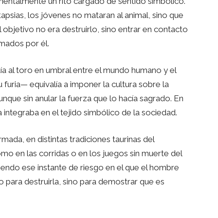
amentalmente un rito cargado de sentido simbólico.
apsias, los jóvenes no mataran al animal, sino que
 objetivo no era destruirlo, sino entrar en contacto
rmados por él.
tía al toro en umbral entre el mundo humano y el
u furia— equivalía a imponer la cultura sobre la
nque sin anular la fuerza que lo hacía sagrado. En
la integraba en el tejido simbólico de la sociedad.
ada, en distintas tradiciones taurinas del
mo en las corridas o en los juegos sin muerte del
iendo ese instante de riesgo en el que el hombre
o para destruirla, sino para demostrar que es