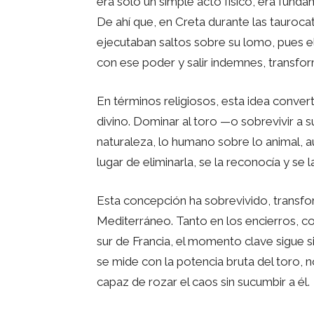
era solo un simple acto físico, era fund
De ahí que, en Creta durante las taurocat
ejecutaban saltos sobre su lomo, pues el
con ese poder y salir indemnes, transfo
En términos religiosos, esta idea conver
divino. Dominar al toro —o sobrevivir a s
naturaleza, lo humano sobre lo animal, au
lugar de eliminarla, se la reconocía y se 
Esta concepción ha sobrevivido, transform
Mediterráneo. Tanto en los encierros, co
sur de Francia, el momento clave sigue s
se mide con la potencia bruta del toro, n
capaz de rozar el caos sin sucumbir a él.