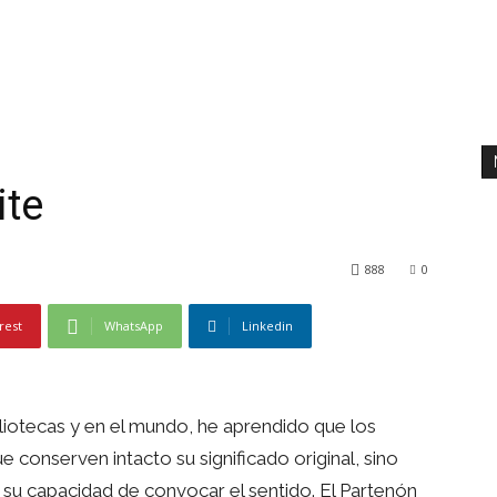
ite
888
0
rest
WhatsApp
Linkedin
bliotecas y en el mundo, he aprendido que los
 conserven intacto su significado original, sino
su capacidad de convocar el sentido. El Partenón