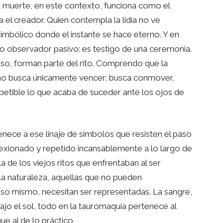
La muerte, en este contexto, funciona como el
a el creador. Quien contempla la lidia no ve
mbólico donde el instante se hace eterno. Y en
ro observador pasivo: es testigo de una ceremonia.
uso, forman parte del rito. Comprendo que la
no busca únicamente vencer: busca conmover,
epetible lo que acaba de suceder ante los ojos de
nece a ese linaje de símbolos que resisten el paso
flexionado y repetido incansablemente a lo largo de
lla de los viejos ritos que enfrentaban al ser
la naturaleza, aquellas que no pueden
so mismo, necesitan ser representadas. La sangre,
bajo el sol, todo en la tauromaquia pertenece al
que al de lo práctico.