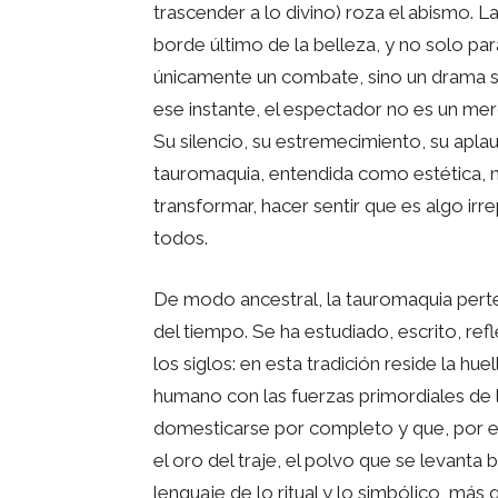
trascender a lo divino) roza el abismo. 
borde último de la belleza, y no solo par
únicamente un combate, sino un drama si
ese instante, el espectador no es un me
Su silencio, su estremecimiento, su apla
tauromaquia, entendida como estética, 
transformar, hacer sentir que es algo irr
todos.
De modo ancestral, la tauromaquia perte
del tiempo. Se ha estudiado, escrito, re
los siglos: en esta tradición reside la hue
humano con las fuerzas primordiales de 
domesticarse por completo y que, por e
el oro del traje, el polvo que se levanta 
lenguaje de lo ritual y lo simbólico, más 