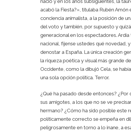
nació y en los años subsiguientes, la t
acabó la Fiesta?», titulaba Rubén Amón e
conciencia animalista, a la posición de u
del voto y también, por supuesto y quizá
generacional en los espectadores. Ardía
nacional, fíjense ustedes qué novedad, y 
denostar a España. La única creación ge
la riqueza poética y visual más grande de
Occidente, como la dibujó Cela, se habí
una sola opción política. Terror.
¿Qué ha pasado desde entonces? ¿Por qu
sus amigotes, a los que no se ve precisam
hermano? ¿Cómo ha sido posible este res
políticamente correcto se empeña en dil
peligrosamente en torno a lo inane, a es