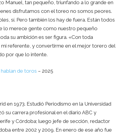
zo Manuel, tan pequeño, triunfando a lo grande en
uienes disfrutamos con el toreo no somos peores.
les, sí. Pero también los hay de fuera. Están todos
 Se lo merece gente como nuestro pequeño
 toda su ambición es ser figura. «Con toda
, mi referente, y convertirme en el mejor torero del
o por que lo intente.
s hablan de toros
– 2025
id en 1973. Estudió Periodismo en la Universidad
u carrera profesional en el diario ABC y
rife y Córdoba; luego jefe de sección, redactor
rdoba entre 2002 y 2009. En enero de ese año fue