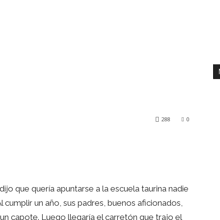
288
0
rest
WhatsApp
Linkedin
jo que quería apuntarse a la escuela taurina nadie
l cumplir un año, sus padres, buenos aficionados,
un capote. Luego llegaría el carretón que trajo el