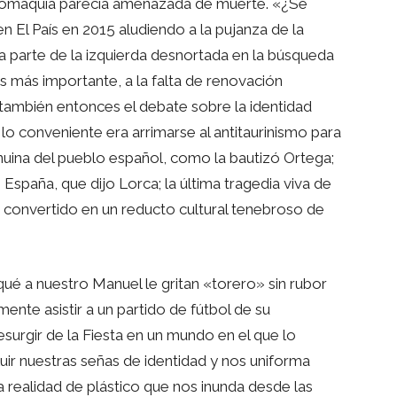
auromaquia parecía amenazada de muerte. «¿Se
n El País en 2015 aludiendo a la pujanza de la
na parte de la izquierda desnortada en la búsqueda
s más importante, a la falta de renovación
 también entonces el debate sobre la identidad
lo conveniente era arrimarse al antitaurinismo para
nuina del pueblo español, como la bautizó Ortega;
 España, que dijo Lorca; la última tragedia viva de
a convertido en un reducto cultural tenebroso de
é a nuestro Manuel le gritan «torero» sin rubor
ente asistir a un partido de fútbol de su
urgir de la Fiesta en un mundo en el que lo
uir nuestras señas de identidad y nos uniforma
a realidad de plástico que nos inunda desde las