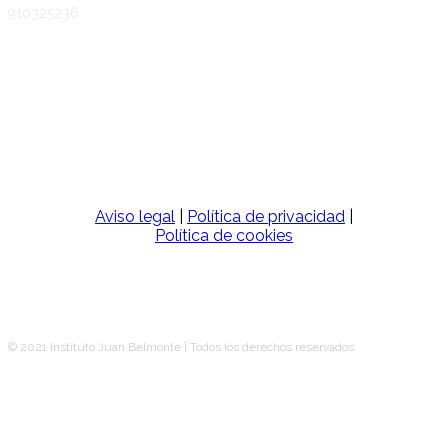
910325236
SÍGUENOS
Aviso legal
|
Política de privacidad
|
Política de cookies
© 2021 Instituto Juan Belmonte | Todos los derechos reservados