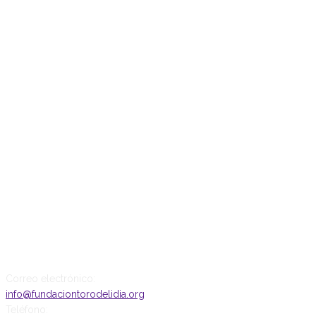
CONTACTO
Correo electrónico:
info@fundaciontorodelidia.org
Teléfono: