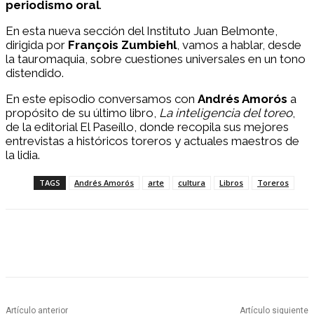
periodismo oral
.
En esta nueva sección del Instituto Juan Belmonte,
dirigida por
François Zumbiehl
, vamos a hablar, desde
la tauromaquia, sobre cuestiones universales en un tono
distendido.
En este episodio conversamos con
Andrés Amorós
a
propósito de su último libro,
La inteligencia del toreo
,
de la editorial El Paseíllo, donde recopila sus mejores
entrevistas a históricos toreros y actuales maestros de
la lidia.
TAGS
Andrés Amorós
arte
cultura
Libros
Toreros
Facebook
Twitter
Pinterest
WhatsApp
Artículo anterior
Artículo siguiente