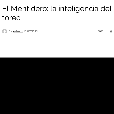
El Mentidero: la inteligencia del
toreo
By
admin
13/07/2023
6603
0
Facebook
Twitter
Pinterest
WhatsApp