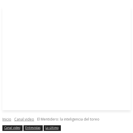
Inicio
Canal video
El Mentidero: la inteligencia del toreo
Canal video
Entrevistas
Lo último