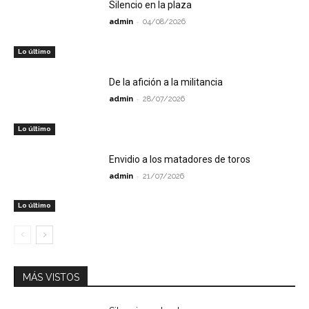
Silencio en la plaza
-
admin
04/08/2026
Lo último
De la afición a la militancia
-
admin
28/07/2026
Lo último
Envidio a los matadores de toros
-
admin
21/07/2026
Lo último
MÁS VISTOS