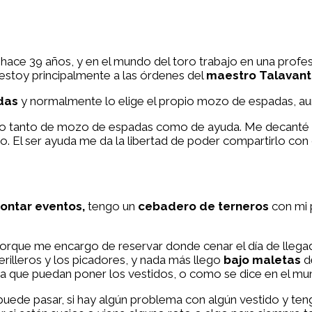
 hace 39 años, y en el mundo del toro trabajo en una prof
estoy principalmente a las órdenes del
maestro Talavan
adas
y normalmente lo elige el propio mozo de espadas, au
stado tanto de mozo de espadas como de ayuda. Me decant
. El ser ayuda me da la libertad de poder compartirlo co
ontar eventos,
tengo un
cebadero de terneros
con mi 
porque me encargo de reservar donde cenar el día de llegada 
illeros y los picadores, y nada más llego
bajo maletas
de
que puedan poner los vestidos, o como se dice en el mundo 
puede pasar, si hay algún problema con algún vestido y ten