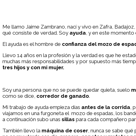
Me llamo Jaime Zambrano, nací y vivo en Zafra, Badajoz,
qué consiste de verdad. Soy
ayuda
, y en este momento 
El ayuda es el hombre de
confianza del mozo de esp
Llevo 14 años en la profesión y la verdad es que he e
muchas más responsabilidades y por supuesto más tiempo
tres hijos y con mi mujer.
Soy una persona que no se puede quedar quieta, suelo
m
como se dice,
corredor de ganado
.
Mi trabajo de ayuda empieza días
antes de la corrida
, 
viajamos en una furgoneta el mozo de espadas, los bander
a continuación subo unas
sillas
para cada compañero para 
También llevo la
máquina de coser
, nunca se sabe qué 