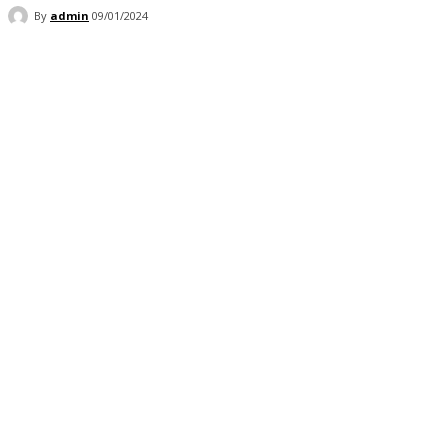
By
admin
09/01/2024
Facebook
Twitter
Pinterest
WhatsApp