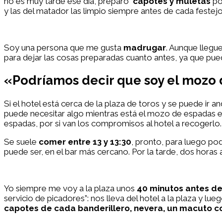
no es muy tarde ese día, preparo
capotes y muletas
po
y las del matador las limpio siempre antes de cada festejo
Soy una persona que me gusta
madrugar
. Aunque llegu
para dejar las cosas preparadas cuanto antes, ya que puede
«Podríamos decir que soy el mozo 
Si el hotel está cerca de la plaza de toros y se puede ir
puede necesitar algo mientras está el mozo de espadas e
espadas, por si van los compromisos al hotel a recogerlo.
Se suele
comer entre 13 y 13:30
, pronto, para luego po
puede ser, en el bar más cercano. Por la tarde, dos horas a
Yo siempre me voy a la plaza unos
40 minutos antes de
servicio de picadores”: nos lleva del hotel a la plaza y lu
capotes de cada banderillero, nevera, un macuto co