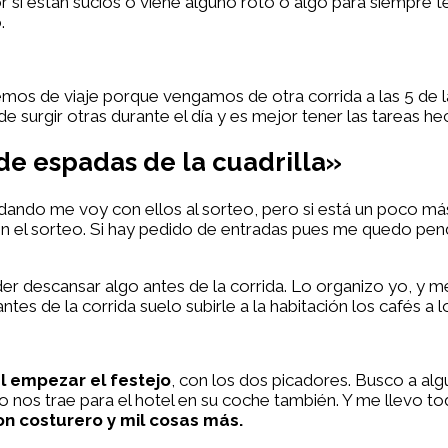
r si están sucios o viene alguno roto o algo para siempre te
.
emos de viaje porque vengamos de otra corrida a las 5 de 
 surgir otras durante el día y es mejor tener las tareas he
de espadas de la cuadrilla»
 andando me voy con ellos al sorteo, pero si está un poco m
n el sorteo. Si hay pedido de entradas pues me quedo pend
der descansar algo antes de la corrida. Lo organizo yo, y 
ntes de la corrida suelo subirle a la habitación los cafés a
l empezar el festejo
, con los dos picadores. Busco a alg
ego nos trae para el hotel en su coche también. Y me llevo to
n costurero y mil cosas más.