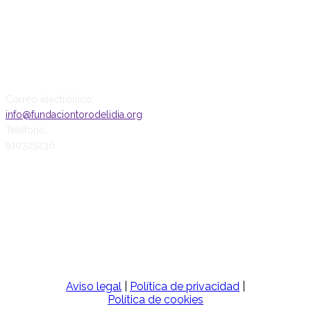
CONTACTO
Correo electrónico:
info@fundaciontorodelidia.org
Teléfono:
910325236
SÍGUENOS
Aviso legal
|
Política de privacidad
|
Política de cookies