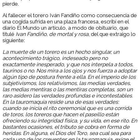
pierde.
Al fallecer el torero Iván Fandiño como consecuencia de
una cogida sufrida en una plaza francesa, escribí en el
diario El Mundo un artículo, a modo de obituario, que
titulé
Ivan Fandiño, de mortal y rosa
, del que extraigo lo
siguiente:
La muerte de un torero es un hecho singular, un
acontecimiento trágico, indeseado pero no
exactamente inesperado, y que nos interpela a todos,
taurinos o no. Nos mira a los ojos y nos fuerza a adoptar
algún tipo de postura frente a ella. En el imperio de los
subjetivismos, los relativismos, las medias verdades,
las medias mentiras o las mentiras completas, son un
raro asidero las verdades profundas e incontestables.
En la tauromaquia reside una de esas verdades:
cuando se inicia el rito ceremonial que es una corrida
de toros, los toreros que hacen el paseíllo están
ofreciendo su integridad física, y su vida, en ese rito. En
bastantes ocasiones, el tributo se cobra en forma de
heridas. En alguna, el Dios del Toro, sea cual sea para
cada uno de los creyentes en la tauromaquia, exige el