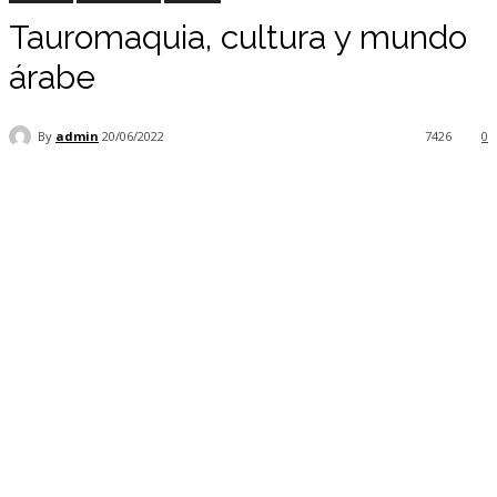
Tauromaquia, cultura y mundo
árabe
By
admin
20/06/2022
7426
0
Facebook
Twitter
Pinterest
WhatsApp