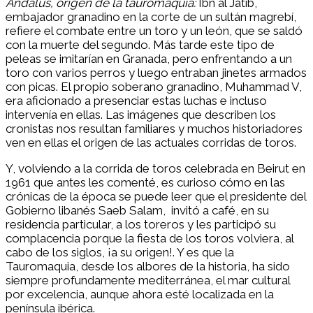
Ándalus, origen de la tauromaquia:
Ibn al Jatib,
embajador granadino en la corte de un sultán magrebí,
refiere el combate entre un toro y un león, que se saldó
con la muerte del segundo. Más tarde este tipo de
peleas se imitarían en Granada, pero enfrentando a un
toro con varios perros y luego entraban jinetes armados
con picas. El propio soberano granadino, Muhammad V,
era aficionado a presenciar estas luchas e incluso
intervenía en ellas. Las imágenes que describen los
cronistas nos resultan familiares y muchos historiadores
ven en ellas el origen de las actuales corridas de toros.
Y, volviendo a la corrida de toros celebrada en Beirut en
1961 que antes les comenté, es curioso cómo en las
crónicas de la época se puede leer que el presidente del
Gobierno libanés Saeb Salam, invitó a café, en su
residencia particular, a los toreros y les participó su
complacencia porque la fiesta de los toros volviera, al
cabo de los siglos, ¡a su origen!. Y es que la
Tauromaquia, desde los albores de la historia, ha sido
siempre profundamente mediterránea, el mar cultural
por excelencia, aunque ahora esté localizada en la
península ibérica.