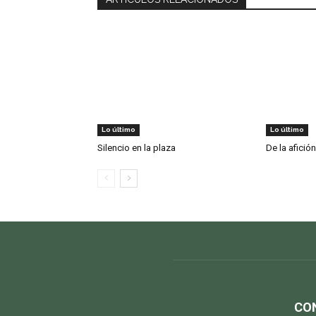
Lo último
Lo último
Silencio en la plaza
De la afición
CO