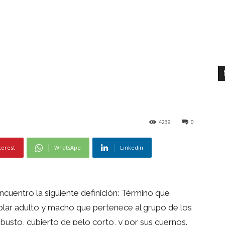
4239
0
terest
WhatsApp
Linkedin
ncuentro la siguiente definición: Término que
plar adulto y macho que pertenece al grupo de los
busto, cubierto de pelo corto, y por sus cuernos.