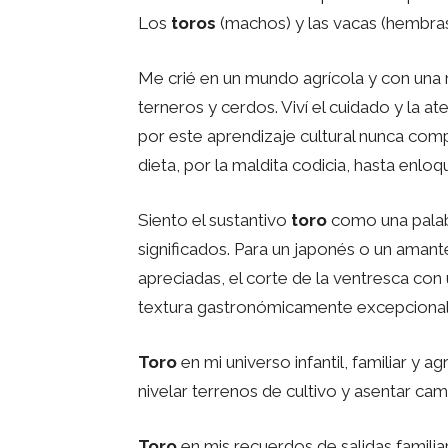
Los
toros
(machos) y las vacas (hembra
Me crié en un mundo agrícola y con una
terneros y cerdos. Viví el cuidado y la a
por este aprendizaje cultural nunca com
dieta, por la maldita codicia, hasta enl
Siento el sustantivo
toro
como una palab
significados. Para un japonés o un amant
apreciadas, el corte de la ventresca con 
textura gastronómicamente excepcional
Toro
en mi universo infantil, familiar y a
nivelar terrenos de cultivo y asentar cam
Toro
en mis recuerdos de salidas familiar