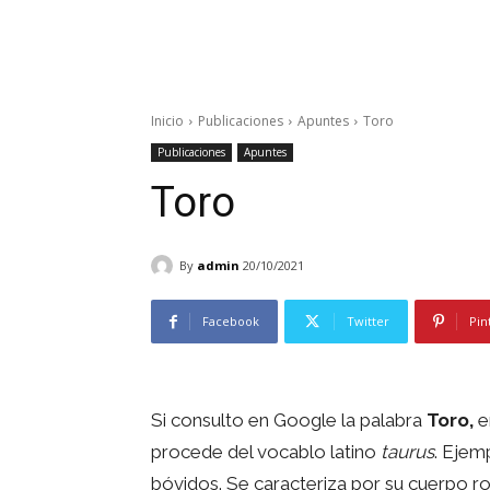
Inicio
Publicaciones
Apuntes
Toro
Publicaciones
Apuntes
Toro
By
admin
20/10/2021
Facebook
Twitter
Pin
Si consulto en Google la palabra
Toro,
e
procede del vocablo latino
taurus
. Ejem
bóvidos. Se caracteriza por su cuerpo ro