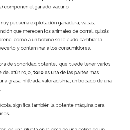
s) componen el ganado vacuno.
 muy pequeña explotación ganadera, vacas,
tención que merecen los animales de corral, quizás
prendí cómo a un bobino se le pudo cambiar la
oquecerlo y contaminar a los consumidores.
ra de sonoridad potente, que puede tener varios
e del atún rojo,
toro
es una de las partes mas
una grasa infiltrada valoradísima, un bocado de una
.
grícola, significa también la potente máquina para
inos.
es, es una silueta en la cima de una colina de un