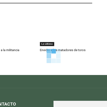
Lo último
 a la militancia
Envidio a los matadores de toros
NTACTO
S