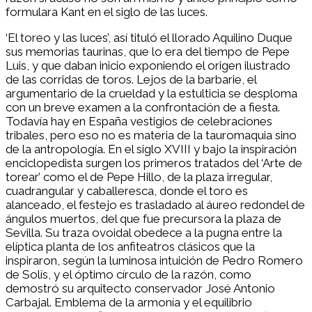
formulara Kant en el siglo de las luces.
‘El toreo y las luces’, así tituló el llorado Aquilino Duque
sus memorias taurinas, que lo era del tiempo de Pepe
Luis, y que daban inicio exponiendo el origen ilustrado
de las corridas de toros. Lejos de la barbarie, el
argumentario de la crueldad y la estulticia se desploma
con un breve examen a la confrontación de a fiesta.
Todavía hay en España vestigios de celebraciones
tribales, pero eso no es materia de la tauromaquia sino
de la antropología. En el siglo XVIII y bajo la inspiración
enciclopedista surgen los primeros tratados del ‘Arte de
torear’ como el de Pepe Hillo, de la plaza irregular,
cuadrangular y caballeresca, donde el toro es
alanceado, el festejo es trasladado al áureo redondel de
ángulos muertos, del que fue precursora la plaza de
Sevilla. Su traza ovoidal obedece a la pugna entre la
elíptica planta de los anfiteatros clásicos que la
inspiraron, según la luminosa intuición de Pedro Romero
de Solís, y el óptimo círculo de la razón, como
demostró su arquitecto conservador José Antonio
Carbajal. Emblema de la armonía y el equilibrio