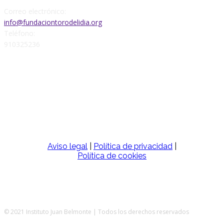
Correo electrónico:
info@fundaciontorodelidia.org
Teléfono:
910325236
SÍGUENOS
Aviso legal
|
Política de privacidad
|
Política de cookies
© 2021 Instituto Juan Belmonte | Todos los derechos reservados