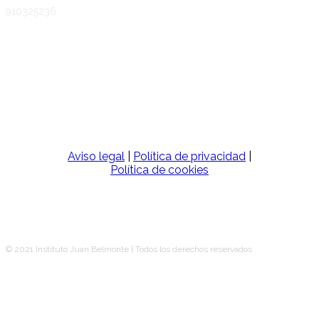
910325236
SÍGUENOS
Aviso legal
|
Política de privacidad
|
Política de cookies
© 2021 Instituto Juan Belmonte | Todos los derechos reservados