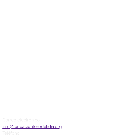
CONTACTO
Correo electrónico:
info@fundaciontorodelidia.org
Teléfono: