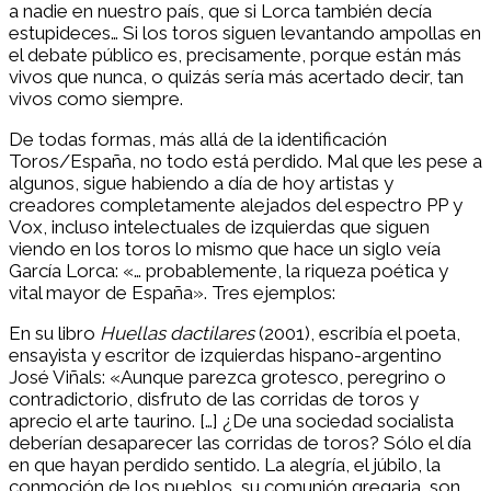
a nadie en nuestro país, que si Lorca también decía
estupideces… Si los toros siguen levantando ampollas en
el debate público es, precisamente, porque están más
vivos que nunca, o quizás sería más acertado decir, tan
vivos como siempre.
De todas formas, más allá de la identificación
Toros/España, no todo está perdido. Mal que les pese a
algunos, sigue habiendo a día de hoy artistas y
creadores completamente alejados del espectro PP y
Vox, incluso intelectuales de izquierdas que siguen
viendo en los toros lo mismo que hace un siglo veía
García Lorca: «… probablemente, la riqueza poética y
vital mayor de España». Tres ejemplos:
En su libro
Huellas dactilares
(2001), escribía el poeta,
ensayista y escritor de izquierdas hispano-argentino
José Viñals: «Aunque parezca grotesco, peregrino o
contradictorio, disfruto de las corridas de toros y
aprecio el arte taurino. […] ¿De una sociedad socialista
deberían desaparecer las corridas de toros? Sólo el día
en que hayan perdido sentido. La alegría, el júbilo, la
conmoción de los pueblos, su comunión gregaria, son