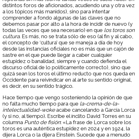
distintos foros de aficionados, acudiendo una y otra vez
a los tópicos más manidos), sino para intentar
comprender a fondo algunas de las claves que no
debemos pasar por alto a la hora de incidir de nuevo (y
todas las veces que sea necesario) en que
los toros son
cultura
. Es más, no se trata sólo de eso (al fin y al cabo,
el concepto de ‘cultura’ que se maneja a día de hoy
desde las instancias oficiales no es más que un cajón de
sastre en el que puede llegar a caber cualquier
estupidez o banalidad, siempre y cuando defienda el
discurso oficial de lo políticamente correcto), sino que
quizá sean los toros el último reducto que nos queda en
Occidente para reivindicar en al arte su sentido original,
es decir, en su sentido trágico.
Hace tiempo que vengo sosteniendo la opinión de que
no falta mucho tiempo para que
la-crema-de-la-
intelectualidad-woke
acabe cancelando a García Lorca
(y si no, al tiempo). Escribe el ínclito David Torres en su
columna
Punto de fisión
: «La frase de Lorca sobre los
toros es una auténtica estupidez en 2024 y en 1924, la
dijera Lorca o la dijera Einstein. Sucede que a menudo