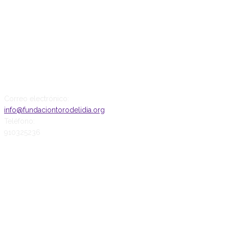
CONTACTO
Correo electrónico:
info@fundaciontorodelidia.org
Teléfono:
910325236
SÍGUENOS