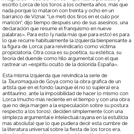
escrito Lorca de los toros a los ochenta años, más que
nada porque lo mataron con treinta y ocho en un
barranco de Víznar. “Le metí dos tiros en el culo por
maricón”, dijo tiempo después uno de sus asesinos, una
declaración que resume el franquismo en nueve
palabras». Para esto (y nada más que para esto) es para
lo que recurre habitualmente la izquierda bienpensante a
la figura de Lorca: para reivindicarlo como víctima
propiciatoria. Otra cosa es su poética, su estética, su
teoría del duende como hilo argumental con el que
rastrear un «espíritu oculto de la dolorida España».
Esta misma izquierda que reivindica la serie de
la
Tauromaquia
de Goya como la obra gráfica de un
artista que en el fondo (aunque él no lo supiera) era
antitaurino, ante la imposibilidad de hacer lo mismo con
Lorca (mucho más reciente en el tiempo y con una obra
que no deja margen a la especulación sobre su postura
respecto a los toros), deciden simplemente (con una
simpleza argumental e intelectual rayana en la estulticia
más absoluta) que lo que pudiera decir esta cumbre de
la literatura universal sobre la fiesta de los toros era,