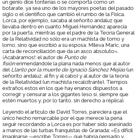
un genio dice tonterías o se comporta como un
botarate, ya sea uno de los mayores poetas del pasado
siglo o el científico que cambió el rumbo de la Física.
Lorca, por ejemplo, sacaba al señorito andaluz que
llevaba dentro en cuanto Miguel Hernández aparecía
por la puerta, mientras que el padre de la Teoría General
de la Relatividad no sólo era un machista de tomo y
lomo, sino que escribió a su esposa, Mileva Maric, una
carta de reconciliación que da un asco absoluto».
¡Acabáramos!: el autor de
Punto de
fisión
enmendándole la plana nada menos que al autor
del
Llanto por la muerte de Ignacio Sánchez Mejías
(un
señorito andaluz, al fin y al cabo) y al autor de la teoría
de la Relatividad (un machista recalcitrante). Tiempos
extraños estos en los que hay enanos dispuestos a
corregir y censurar a los gigantes (eso sí, siempre que
estén muertos y, por lo tanto, sin derecho a réplica).
Leyendo el artículo de David Torres, pareciera que el
único hecho remarcable por el que merece la pena
seguir recordando a Lorca es por haber sido asesinado
a manos de las turbas franquistas de Granada: «Es difícil
imaginarse —escribe Torres— qué habría pensado y