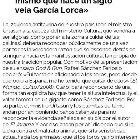
mismo que hace un siglo
veía García Lorca»
La izquierda antitaurina de nuestro país (con el ministro
Urtasun a la cabeza del ministerio Cultura, que vendría a
ser algo así como poner a la zorra a cuidar de las
gallinas) debería reconocer públicamente de una vez
por todas la verdadera razón que se esconde detrás de
su inquina hacia esta manifestación cultural tan propia de
nuestra tradición popular. Con motivo de la presentación
de su ensayo
God & Gun
, Rafael Sánchez Ferlosio
declaró: «Fui también aficionado a los toros, pero desde
que odio a España, me he tenido que quitar de ellos» (
El
Mundo
, 01/10/2008). Claro, para reconocerlo de una
forma tan explícita hay que tener la altura intelectual (y el
valor torero) de un gigante como Sánchez Ferlosio. Por
su parte, el ministro Urtasun y los plumillas de turno
andan por ahí poniendo paños calientes para no
reconocer la evidencia señalada en su día por el autor
de
El Jarama
. Y por eso andan por ahí diciendo que si la
lucha contra el maltrato animal, que si la sensibilidad
actual hacia los animales, que si los toros ya no interesan