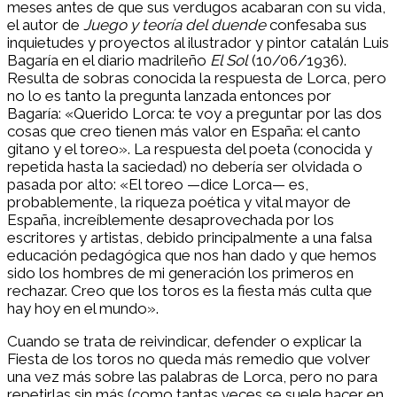
meses antes de que sus verdugos acabaran con su vida,
el autor de
Juego y teoría del duende
confesaba sus
inquietudes y proyectos al ilustrador y pintor catalán Luis
Bagaría en el diario madrileño
El Sol
(10/06/1936).
Resulta de sobras conocida la respuesta de Lorca, pero
no lo es tanto la pregunta lanzada entonces por
Bagaría: «Querido Lorca: te voy a preguntar por las dos
cosas que creo tienen más valor en España: el canto
gitano y el toreo». La respuesta del poeta (conocida y
repetida hasta la saciedad) no debería ser olvidada o
pasada por alto: «El toreo —dice Lorca— es,
probablemente, la riqueza poética y vital mayor de
España, increíblemente desaprovechada por los
escritores y artistas, debido principalmente a una falsa
educación pedagógica que nos han dado y que hemos
sido los hombres de mi generación los primeros en
rechazar. Creo que los toros es la fiesta más culta que
hay hoy en el mundo».
Cuando se trata de reivindicar, defender o explicar la
Fiesta de los toros no queda más remedio que volver
una vez más sobre las palabras de Lorca, pero no para
repetirlas sin más (como tantas veces se suele hacer en