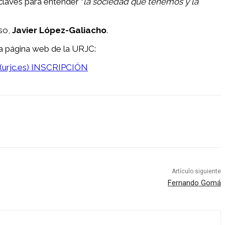
 claves para entender “
la sociedad que tenemos y la
rso,
Javier López-Galiacho
.
 la página web de la URJC:
urjc.es)
INSCRIPCIÓN
Artículo siguiente
Fernando Gomá