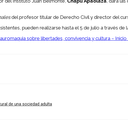
tor del Instituto Juan Belmonte,
Chapu Apaolaza
, dará las
nales
del profesor titular de Derecho Civil y director del cu
sistentes, pueden realizarse hasta el 5 de julio a través de
omaquia sobre libertades, convivencia y cultura – Inicio (
Linkedin
ural de una sociedad adulta