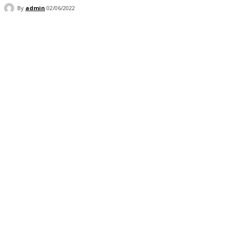
By
admin
02/06/2022
Facebook
Twitter
Pinterest
WhatsApp