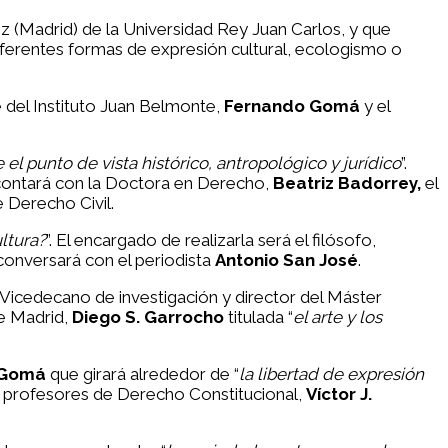
ez (Madrid) de la Universidad Rey Juan Carlos, y que
diferentes formas de expresión cultural, ecologismo o
e del Instituto Juan Belmonte,
Fernando Gomá
y el
el punto de vista histórico, antropológico y jurídico
”.
 contará con la Doctora en Derecho,
Beatriz Badorrey,
el
e Derecho Civil.
ltura?
”. El encargado de realizarla será el filósofo,
 conversará con el periodista
Antonio San José
.
 Vicedecano de investigación y director del Máster
de Madrid,
Diego S. Garrocho
titulada “
el arte y los
 Gomá
que girará alrededor de “
la libertad de expresión
 profesores de Derecho Constitucional,
Víctor J.