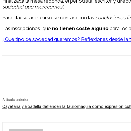
Finalizada la mesa redonda, el periodista, escritor y direc
sociedad que merecemos”.
Para clausurar el curso se contará con las
conclusiones fi
Las inscripciones, que
no tienen coste alguno
para los a
¿Qué tipo de sociedad queremos? Reflexiones desde la taur
Facebook
Twitter
Pinterest
WhatsApp
Artículo anterior
Cayetana y Boadella defienden la tauromaquia como expresión cult