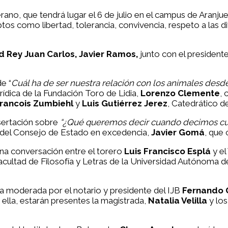
rano, que tendrá lugar el 6 de julio en el campus de Aranju
tos como libertad, tolerancia, convivencia, respeto a las 
d Rey Juan Carlos, Javier Ramos,
junto con el president
e “
Cuál ha de ser nuestra relación con los animales desde 
ídica de la Fundación Toro de Lidia,
Lorenzo Clemente
,
rancois Zumbiehl
y
Luis Gutiérrez Jerez
, Catedrático d
isertación sobre
“¿Qué queremos decir cuando decimos cu
o del Consejo de Estado en excedencia,
Javier Gomá
, que
una conversación entre el torero
Luis Francisco Esplá
y el
 Facultad de Filosofía y Letras de la Universidad Autónoma 
 moderada por el notario y presidente del IJB
Fernando
n ella, estarán presentes la magistrada,
Natalia Velilla
y los