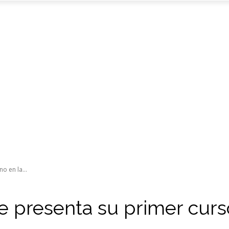
o en la...
te presenta su primer cur