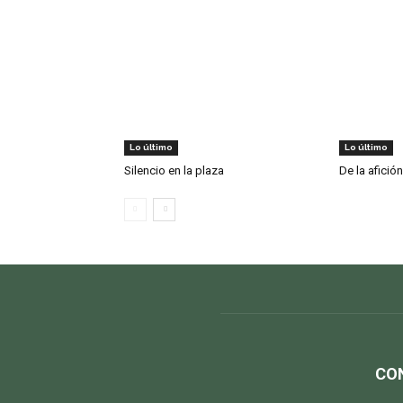
Lo último
Lo último
Silencio en la plaza
De la afición
CO