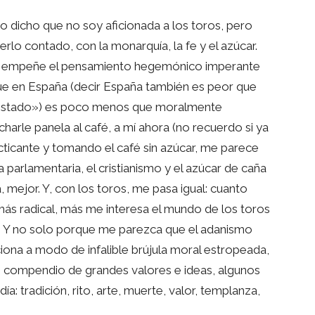
o dicho que no soy aficionada a los toros, pero
rlo contado, con la monarquía, la fe y el azúcar.
se empeñe el pensamiento hegemónico imperante
 que en España (decir España también es peor que
l Estado») es poco menos que moralmente
harle panela al café, a mí ahora (no recuerdo si ya
acticante y tomando el café sin azúcar, me parece
arlamentaria, el cristianismo y el azúcar de caña
 mejor. Y, con los toros, me pasa igual: cuanto
más radical, más me interesa el mundo de los toros
. Y no solo porque me parezca que el adanismo
iona a modo de infalible brújula moral estropeada,
n compendio de grandes valores e ideas, algunos
a: tradición, rito, arte, muerte, valor, templanza,