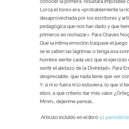
conocer la primera, resultará imposible
Lorca el toreo era «probablemente la riq
desaprovechada por los escritores y arti
pedagógica que nos han dado y que hem
primeros en rechazar». Para Chaves Nog
Que la íntima emoción traspase el juego d
se le salten las lágrimas o tenga esa sonr
hombre siente cada vez que el ejercicio 
sentir el aletazo de la Divinidad». Para E
despreciable, que nada tiene que ver con 
Y, si ni lo fuera ni lo estuviera, lo que sí
ellos, a qué criterio dar más valor. ¿Or
Mmm… déjenme pensar…
Artículo incluido en el libro
51 periodista