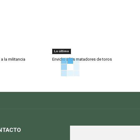
Lo último
 a la militancia
Envidio a los matadores de toros
NTACTO
S