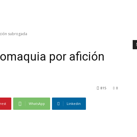
ición subrogada
romaquia por afición
815
0
rest
WhatsApp
Linkedin