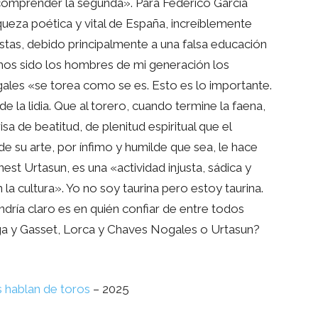
 comprender la segunda». Para Federico García
ueza poética y vital de España, increíblemente
stas, debido principalmente a una falsa educación
os sido los hombres de mi generación los
ales «se torea como se es. Esto es lo importante.
e la lidia. Que al torero, cuando termine la faena,
isa de beatitud, de plenitud espiritual que el
de su arte, por ínfimo y humilde que sea, le hace
rnest Urtasun, es una «actividad injusta, sádica y
la cultura». Yo no soy taurina pero estoy taurina.
 tendría claro es en quién confiar de entre todos
tega y Gasset, Lorca y Chaves Nogales o Urtasun?
s hablan de toros
– 2025