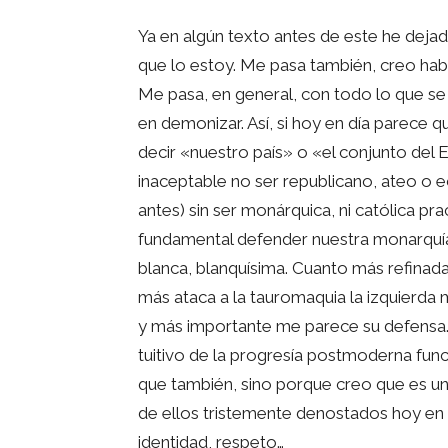
Ya en algún texto antes de este he dejad
que lo estoy. Me pasa también, creo habe
Me pasa, en general, con todo lo que 
en demonizar. Así, si hoy en día parece
decir «nuestro país» o «el conjunto de
inaceptable no ser republicano, ateo o ec
antes) sin ser monárquica, ni católica pr
fundamental defender nuestra monarquía p
blanca, blanquísima. Cuanto más refinada,
más ataca a la tauromaquia la izquierda 
y más importante me parece su defensa
tuitivo de la progresía postmoderna func
que también, sino porque creo que es u
de ellos tristemente denostados hoy en dí
identidad, respeto…