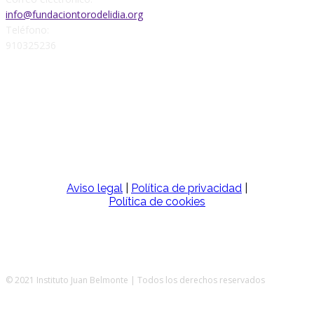
info@fundaciontorodelidia.org
Teléfono:
910325236
SÍGUENOS
Aviso legal
|
Política de privacidad
|
Política de cookies
© 2021 Instituto Juan Belmonte | Todos los derechos reservados