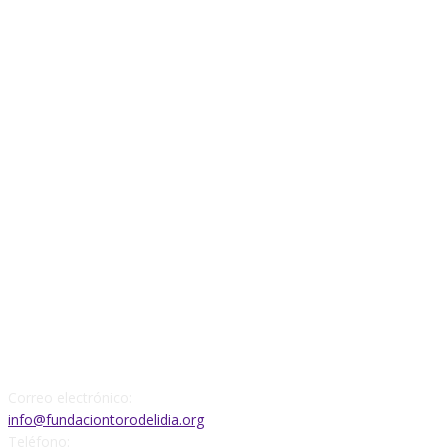
CONTACTO
Correo electrónico:
info@fundaciontorodelidia.org
Teléfono: