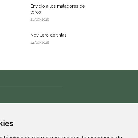
Envidio a los matadores de
toros
21/07/2026
Novillero de tintas
14/07/2026
ÍGUENOS
kies
 técnicas de rastreo para mejorar tu experiencia de