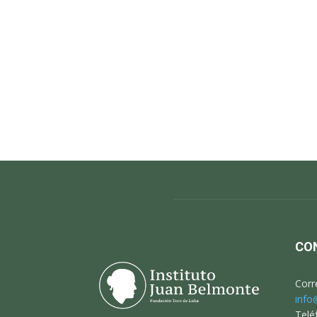
CO
Corr
info
Telé