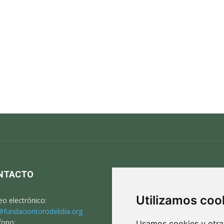
NTACTO
S
Utilizamos coo
eo electrónico:
@fundaciontorodelidia.org
fono:
Usamos cookies y otras