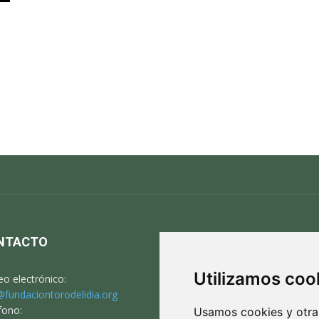
NTACTO
S
Utilizamos coo
eo electrónico:
@fundaciontorodelidia.org
fono:
Usamos cookies y otras