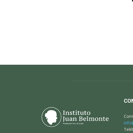
CO
Corr
info
Telé