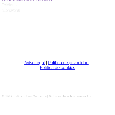
Teléfono:
910325236
SÍGUENOS
Aviso legal
|
Política de privacidad
|
Política de cookies
© 2021 Instituto Juan Belmonte | Todos los derechos reservados