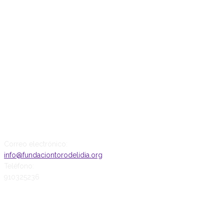
CONTACTO
Correo electrónico:
info@fundaciontorodelidia.org
Teléfono:
910325236
SÍGUENOS