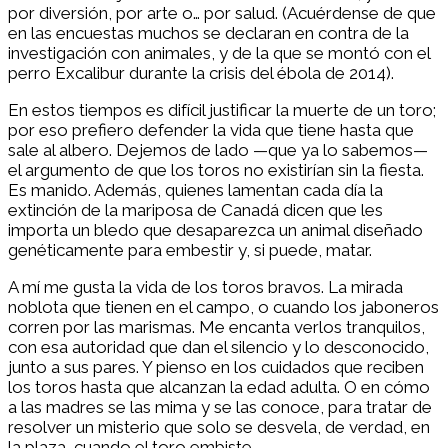
por diversión, por arte o… por salud. (Acuérdense de que
en las encuestas muchos se declaran en contra de la
investigación con animales, y de la que se montó con el
perro Excalibur durante la crisis del ébola de 2014).
En estos tiempos es difícil justificar la muerte de un toro;
por eso prefiero defender la vida que tiene hasta que
sale al albero. Dejemos de lado —que ya lo sabemos—
el argumento de que los toros no existirían sin la fiesta.
Es manido. Además, quienes lamentan cada día la
extinción de la mariposa de Canadá dicen que les
importa un bledo que desaparezca un animal diseñado
genéticamente para embestir y, si puede, matar.
A mí me gusta la vida de los toros bravos. La mirada
noblota que tienen en el campo, o cuando los jaboneros
corren por las marismas. Me encanta verlos tranquilos,
con esa autoridad que dan el silencio y lo desconocido,
junto a sus pares. Y pienso en los cuidados que reciben
los toros hasta que alcanzan la edad adulta. O en cómo
a las madres se las mima y se las conoce, para tratar de
resolver un misterio que solo se desvela, de verdad, en
la plaza, cuando el toro embiste.