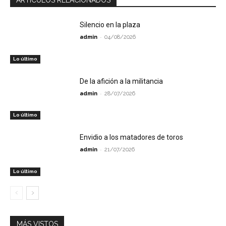
ARTÍCULOS RELACIONADOS
Silencio en la plaza
-
admin
04/08/2026
Lo último
De la afición a la militancia
-
admin
28/07/2026
Lo último
Envidio a los matadores de toros
-
admin
21/07/2026
Lo último
MÁS VISTOS