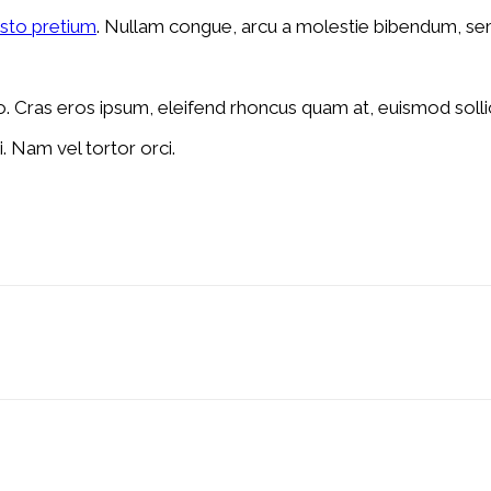
usto pretium
. Nullam congue, arcu a molestie bibendum, sem 
o. Cras eros ipsum, eleifend rhoncus quam at, euismod sollic
. Nam vel tortor orci.
est
WhatsApp
Linkedin
ReddIt
Email