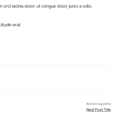
orci lacinia dolor, ut congue dolor justo a odio.
itudin erat.
Impresión
Tumblr
Telegram
Mix
Artículo siguiente
Next Post Title