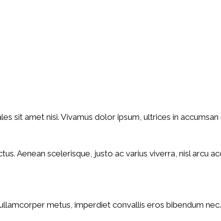
est
WhatsApp
Linkedin
ReddIt
Email
s sit amet nisi. Vivamus dolor ipsum, ultrices in accumsan ne
lectus. Aenean scelerisque, justo ac varius viverra, nisl arcu
s ullamcorper metus, imperdiet convallis eros bibendum nec. 