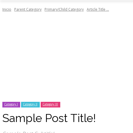
Inicio
Parent Category
Primary/Child Category
Article Title ...
Category I
Category II
Category III
Sample Post Title!