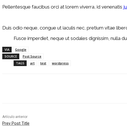
Pellentesque faucibus orci at lorem viverra, id venenatis
j
Duis odio neque, congue ut iaculis nec, pretium vitae liber
Fusce imperdiet, neque ut sodales dignissim, nulla dui
VIA
Google
SOURCE
Post Source
TAGS
art
test
wordpress
Cuota
Facebook
Twitter
Pinter
Artículo anterior
Prev Post Title