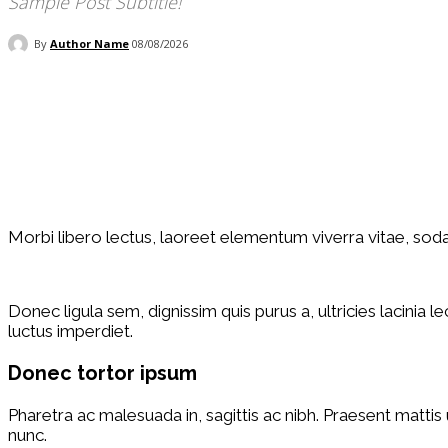
Sample Post Subtitle!
By
Author Name
08/08/2026
Cuota
Facebook
Twitter
Pinter
Morbi libero lectus, laoreet elementum viverra vitae, sodale
Donec ligula sem, dignissim quis purus a, ultricies lacinia 
luctus imperdiet.
Donec tortor ipsum
Pharetra ac malesuada in, sagittis ac nibh. Praesent matti
nunc.