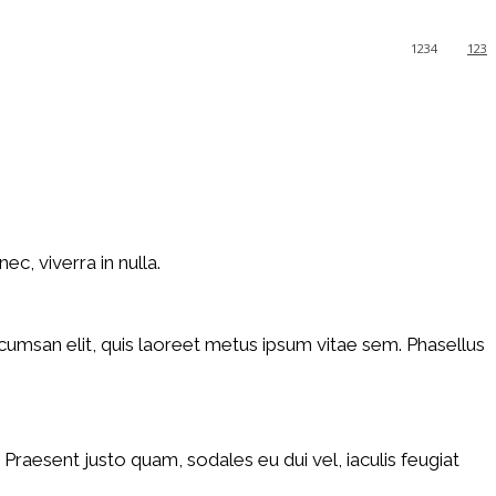
1234
123
Impresión
Tumblr
Telegram
Mix
c, viverra in nulla.
 accumsan elit, quis laoreet metus ipsum vitae sem. Phasellus
Praesent justo quam, sodales eu dui vel, iaculis feugiat