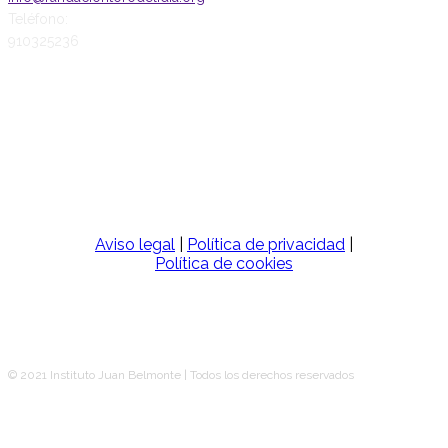
Teléfono:
910325236
SÍGUENOS
Aviso legal
|
Política de privacidad
|
Política de cookies
© 2021 Instituto Juan Belmonte | Todos los derechos reservados